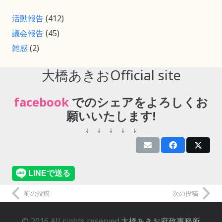
活動報告
(412)
議会報告
(45)
雑感
(2)
大橋あきおOfficial site
twitter
facebook
でのシェアをよろしくお願
いいたします!
↓ ↓ ↓ ↓ ↓
前の投稿
次の投稿
© 2016 All rights reserved.
大橋あきお府政事務所