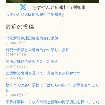
もずやん＠広報担当副知事
もずやん＠大阪府広報担当副知事y
最近の投稿
北陸新幹線建設促進大会に参加
2026年8月5日
峠賢一市議と栄町自治会の祭りに参加
2026年8月1日
関西広域連合議会の２月定例会
2026年2月28日
総選挙の表明を受けて、斉藤代表の見解です
2026年1月20日
枚方市では各中学校で「はたちの集い」が開催されまし
た
2026年1月12日
京阪樟葉駅にて枚方市議と新年の街頭演説を行いました