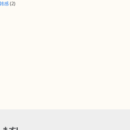
雑感
(2)
ます!