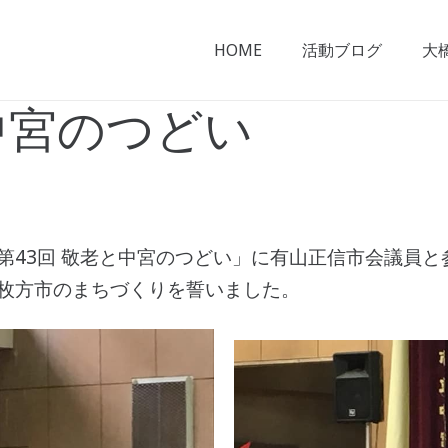
HOME
活動ブログ
大
中宮のつどい
第43回 敬老と中宮のつどい」に有山正信市会議員と
枚方市のまちづくりを誓いました。