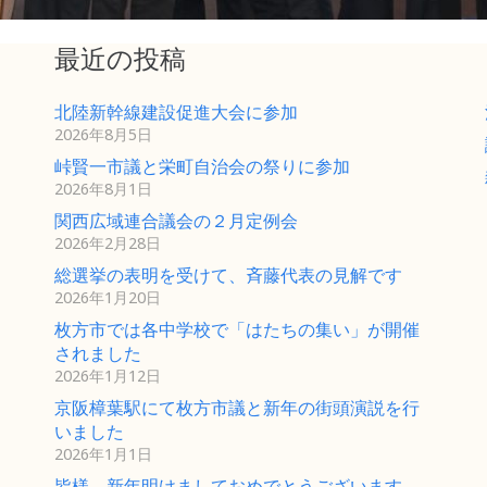
最近の投稿
北陸新幹線建設促進大会に参加
2026年8月5日
峠賢一市議と栄町自治会の祭りに参加
2026年8月1日
関西広域連合議会の２月定例会
2026年2月28日
総選挙の表明を受けて、斉藤代表の見解です
2026年1月20日
枚方市では各中学校で「はたちの集い」が開催
されました
2026年1月12日
京阪樟葉駅にて枚方市議と新年の街頭演説を行
いました
2026年1月1日
皆様、新年明けましておめでとうございます