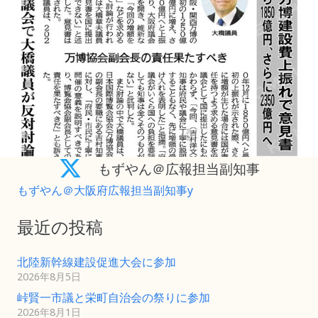
もずやん＠広報担当副知事
もずやん＠大阪府広報担当副知事y
最近の投稿
北陸新幹線建設促進大会に参加
2026年8月5日
峠賢一市議と栄町自治会の祭りに参加
2026年8月1日