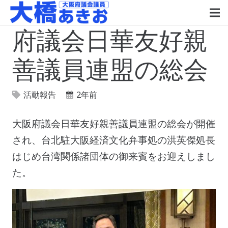
府議会日華友好親
善議員連盟の総会
活動報告
2年前
大阪府議会日華友好親善議員連盟の総会が開催
され、台北駐大阪経済文化弁事処の洪英傑処長
はじめ台湾関係諸団体の御来賓をお迎えしまし
た。