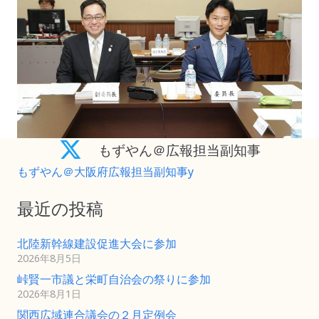
もずやん＠広報担当副知事
もずやん＠大阪府広報担当副知事y
最近の投稿
北陸新幹線建設促進大会に参加
2026年8月5日
峠賢一市議と栄町自治会の祭りに参加
2026年8月1日
関西広域連合議会の２月定例会